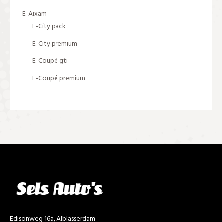
E-Aixam
E-City pack
E-City premium
E-Coupé gti
E-Coupé premium
Edisonweg 16a, Alblasserdam