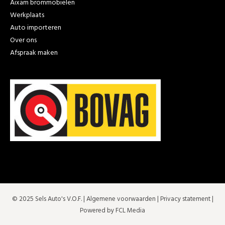
Aixam brommobielen
Werkplaats
Auto importeren
Over ons
Afspraak maken
© 2025 Sels Auto's V.O.F. |
Algemene voorwaarden
|
Privacy statement
|
Powered by FCL Media