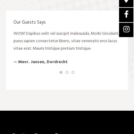
Our Guests Says
s sapien
WOW! Dapibus velit vel suscipit malesuada. Morbi tincidunt,
In volut
rat.
purus sapien consectetur libero, vitae venenatis eros lacus
malesua
vitae erat. Mauris tristique pretium tristique.
purus s
vitae er
— Mevr. Jansen, Dordrecht
— Mevr