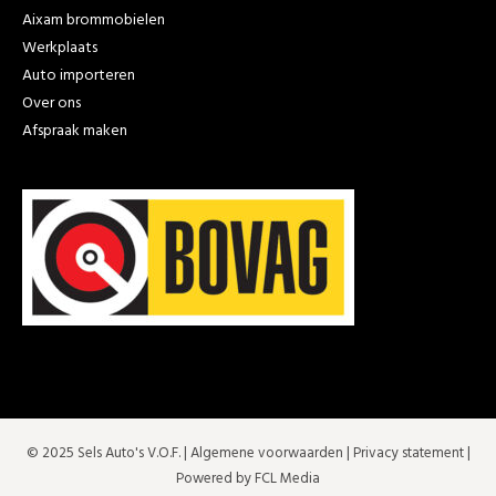
Aixam brommobielen
Werkplaats
Auto importeren
Over ons
Afspraak maken
© 2025 Sels Auto's V.O.F. |
Algemene voorwaarden
|
Privacy statement
|
Powered by FCL Media