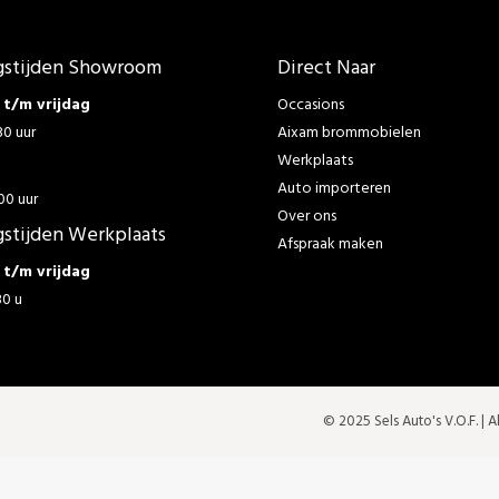
stijden Showroom
Direct Naar
t/m vrijdag
Occasions
30 uur
Aixam brommobielen
Werkplaats
g
Auto importeren
00 uur
Over ons
stijden Werkplaats
Afspraak maken
t/m vrijdag
30 u
© 2025 Sels Auto's V.O.F. |
A