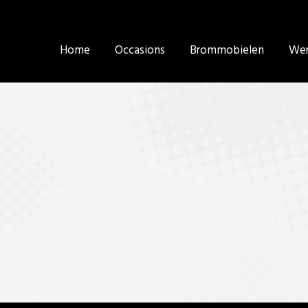
Home
Home
Occasions
Occasions
Brommobielen
Brommobielen
Wer
Wer