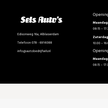
Opening
Maandag 
08:15 – 17:
Edisonweg 16a, Alblasserdam
Zaterda
Telefoon 078 - 6914088
10.00 – 16:
Opening
info@autobedrijfsels.nl
Maandag 
08.15 – 17: