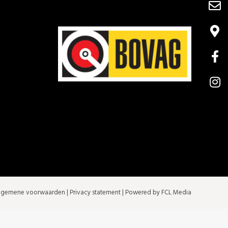
lgemene voorwaarden
|
Privacy statement
| Powered by FCL Media