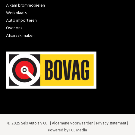
Aixam brommobielen
Werkplaats
Auto importeren
Over ons
Afspraak maken
© 2025 Sels Auto's V.O.F. |
Algemene voorwaarden
|
Privacy statement
|
Powered by FCL Media