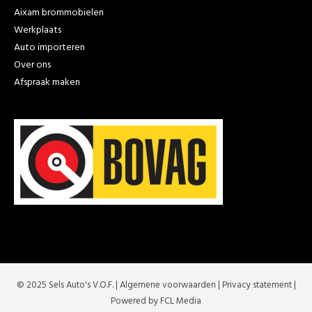
Aixam brommobielen
Werkplaats
Auto importeren
Over ons
Afspraak maken
© 2025 Sels Auto's V.O.F. |
Algemene voorwaarden
|
Privacy statement
|
Powered by FCL Media