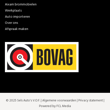
Aixam brommobielen
Werkplaats
Auto importeren
Over ons
Afspraak maken
© 2025 Sels Auto's V.O.F. |
Algemene voorwaarden
|
Privacy statement
|
Powered by FCL Media