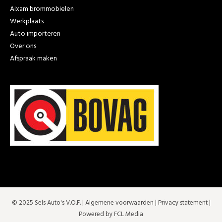
Aixam brommobielen
Werkplaats
Auto importeren
Over ons
Afspraak maken
© 2025 Sels Auto's V.O.F. |
Algemene voorwaarden
|
Privacy statement
|
Powered by FCL Media