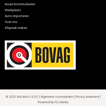
Aixam brommobielen
Werkplaats
Auto importeren
Over ons
Afspraak maken
© 2025 Sels Auto's V.O.F. |
Algemene voorwaarden
|
Privacy statement
|
Powered by FCL Media