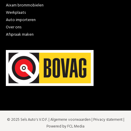
Aixam brommobielen
Werkplaats
Auto importeren
Over ons
Afspraak maken
© 2025 Sels Auto's V.O.F. |
Algemene voorwaarden
|
Privacy statement
|
Powered by FCL Media