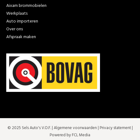
Aixam brommobielen
Werkplaats
Auto importeren
Over ons
Afspraak maken
© 2025 Sels Auto's V.O.F. |
Algemene voorwaarden
|
Privacy statement
|
Powered by FCL Media