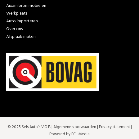
Aixam brommobielen
Werkplaats
Auto importeren
Over ons
Afspraak maken
© 2025 Sels Auto's V.O.F. |
Algemene voorwaarden
|
Privacy statement
|
Powered by FCL Media