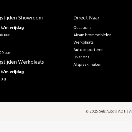
stijden Showroom
Direct Naar
t/m vrijdag
Occasions
30 uur
Aixam brommobielen
Werkplaats
g
Auto importeren
00 uur
Over ons
stijden Werkplaats
Afspraak maken
t/m vrijdag
30 u
© 2025 Sels Auto's V.O.F. |
A