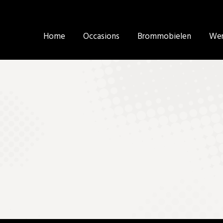
Home
Home
Occasions
Occasions
Brommobielen
Brommobielen
Wer
Wer