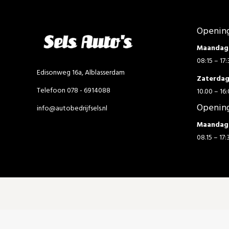
Opening
Maandag 
08:15 – 17:
Edisonweg 16a, Alblasserdam
Zaterda
Telefoon 078 - 6914088
10.00 – 16:
Opening
info@autobedrijfsels.nl
Maandag 
08.15 – 17: