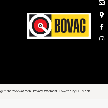
lgemene voorwaarden
|
Privacy statement
| Powered by FCL Media