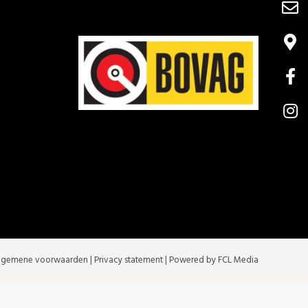
lgemene voorwaarden
|
Privacy statement
| Powered by FCL Media