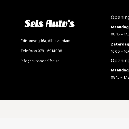
Opening
Maandag 
08:15 – 17:
Edisonweg 16a, Alblasserdam
Zaterda
Telefoon 078 - 6914088
10.00 – 16:
Opening
info@autobedrijfsels.nl
Maandag 
08.15 – 17: