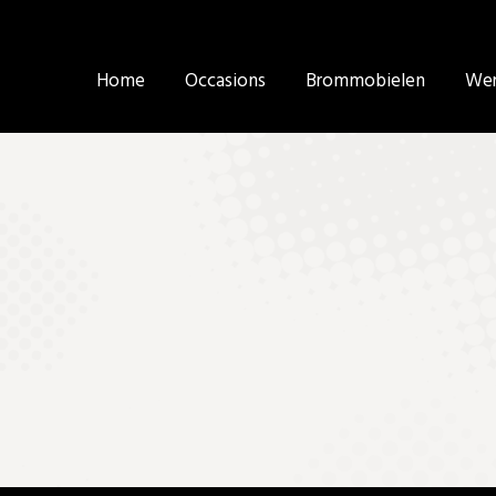
Home
Home
Occasions
Occasions
Brommobielen
Brommobielen
Wer
Wer