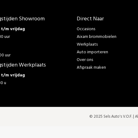
stijden Showroom
Direct Naar
t/m vrijdag
Occasions
30 uur
Aixam brommobielen
Werkplaats
g
Auto importeren
00 uur
Over ons
stijden Werkplaats
Afspraak maken
t/m vrijdag
30 u
© 2025 Sels Auto's V.O.F. |
A