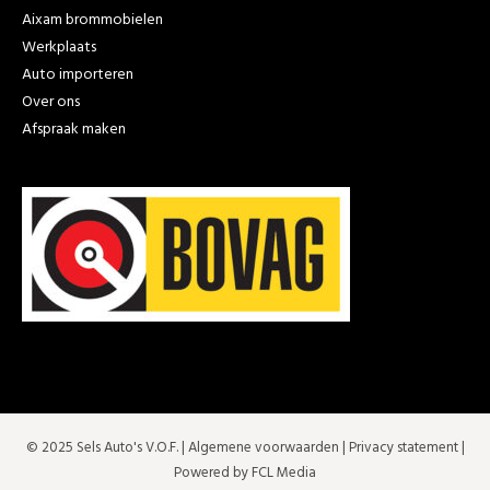
Aixam brommobielen
Werkplaats
Auto importeren
Over ons
Afspraak maken
© 2025 Sels Auto's V.O.F. |
Algemene voorwaarden
|
Privacy statement
|
Powered by FCL Media