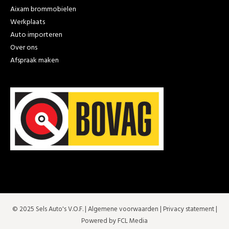
Aixam brommobielen
Werkplaats
Auto importeren
Over ons
Afspraak maken
© 2025 Sels Auto's V.O.F. |
Algemene voorwaarden
|
Privacy statement
|
Powered by FCL Media