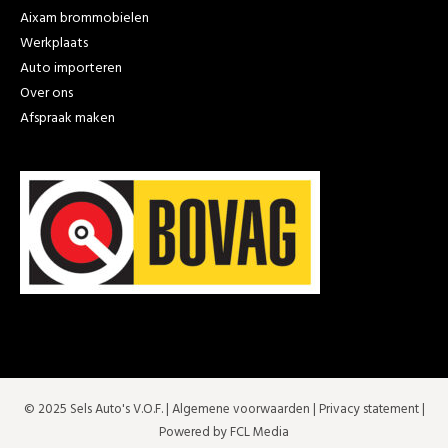
Aixam brommobielen
Werkplaats
Auto importeren
Over ons
Afspraak maken
© 2025 Sels Auto's V.O.F. |
Algemene voorwaarden
|
Privacy statement
|
Powered by FCL Media