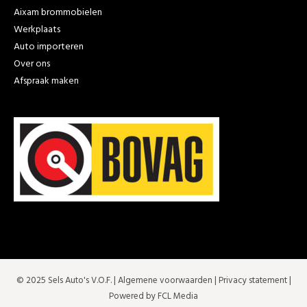
Aixam brommobielen
Werkplaats
Auto importeren
Over ons
Afspraak maken
© 2025 Sels Auto's V.O.F. |
Algemene voorwaarden
|
Privacy statement
|
Powered by FCL Media