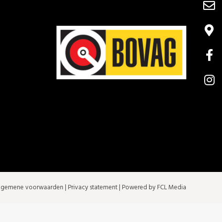
lgemene voorwaarden
|
Privacy statement
| Powered by FCL Media