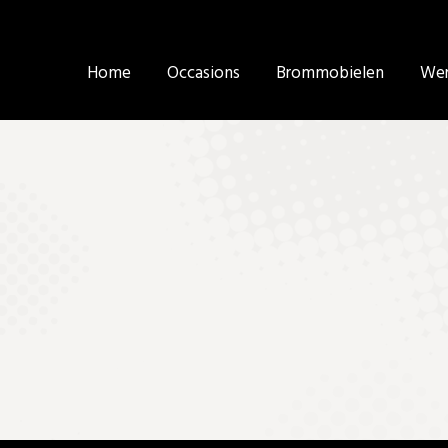
Home
Home
Occasions
Occasions
Brommobielen
Brommobielen
Wer
Wer