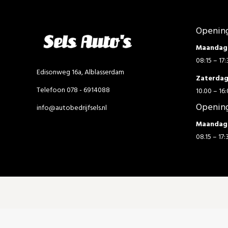
Opening
Maandag 
08:15 – 17:
Edisonweg 16a, Alblasserdam
Zaterda
Telefoon 078 - 6914088
10.00 – 16:
Opening
info@autobedrijfsels.nl
Maandag 
08.15 – 17: