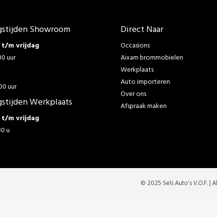
stijden Showroom
Direct Naar
t/m vrijdag
Occasions
30 uur
Aixam brommobielen
Werkplaats
g
Auto importeren
00 uur
Over ons
stijden Werkplaats
Afspraak maken
t/m vrijdag
30 u
© 2025 Sels Auto's V.O.F. |
A