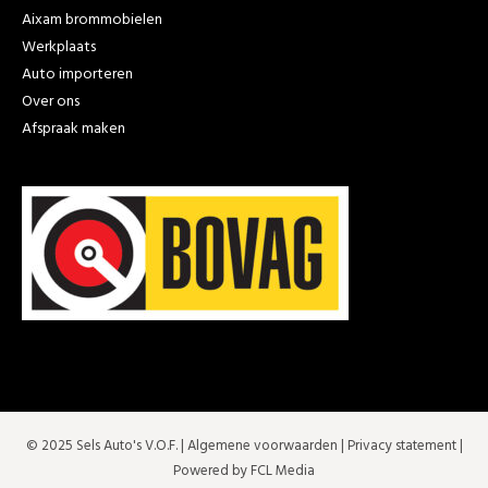
Aixam brommobielen
Werkplaats
Auto importeren
Over ons
Afspraak maken
© 2025 Sels Auto's V.O.F. |
Algemene voorwaarden
|
Privacy statement
|
Powered by FCL Media