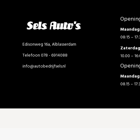
Opening
Maandag 
08:15 – 17:
Edisonweg 16a, Alblasserdam
Zaterda
Telefoon 078 - 6914088
10.00 – 16:
Opening
info@autobedrijfsels.nl
Maandag 
08.15 – 17: