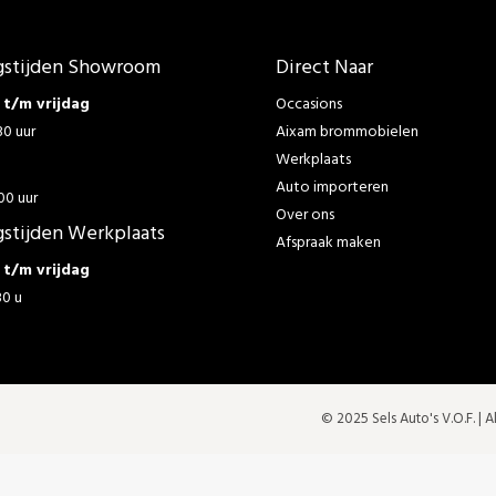
stijden Showroom
Direct Naar
t/m vrijdag
Occasions
30 uur
Aixam brommobielen
Werkplaats
g
Auto importeren
00 uur
Over ons
stijden Werkplaats
Afspraak maken
t/m vrijdag
30 u
© 2025 Sels Auto's V.O.F. |
A