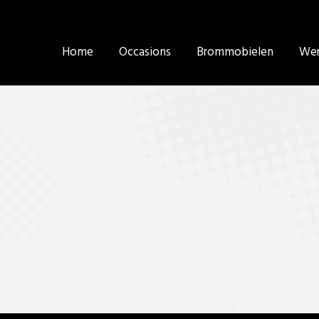
Home
Home
Occasions
Occasions
Brommobielen
Brommobielen
Wer
Wer