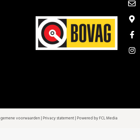
lgemene voorwaarden
|
Privacy statement
| Powered by FCL Media