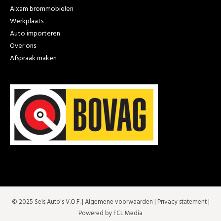
Aixam brommobielen
Werkplaats
Auto importeren
Over ons
Afspraak maken
© 2025 Sels Auto's V.O.F. |
Algemene voorwaarden
|
Privacy statement
|
Powered by FCL Media