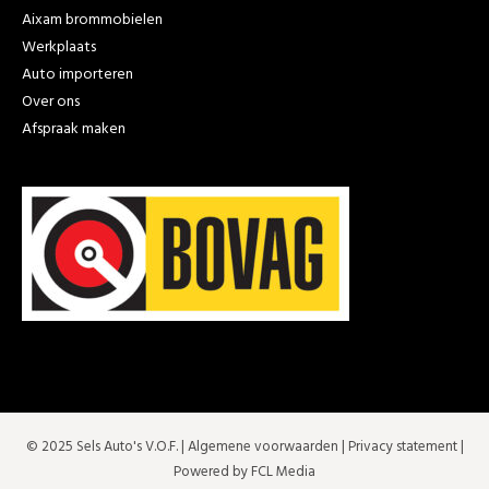
Aixam brommobielen
Werkplaats
Auto importeren
Over ons
Afspraak maken
© 2025 Sels Auto's V.O.F. |
Algemene voorwaarden
|
Privacy statement
|
Powered by FCL Media