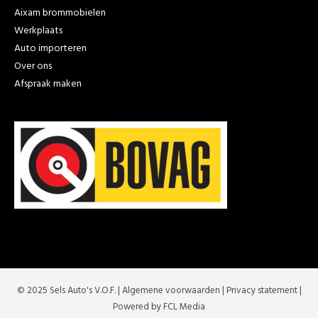
Aixam brommobielen
Werkplaats
Auto importeren
Over ons
Afspraak maken
© 2025 Sels Auto's V.O.F. |
Algemene voorwaarden
|
Privacy statement
|
Powered by FCL Media