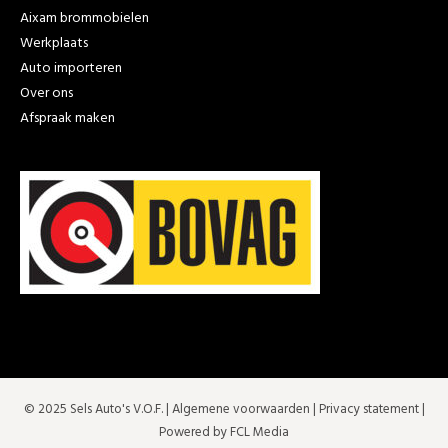
Aixam brommobielen
Werkplaats
Auto importeren
Over ons
Afspraak maken
© 2025 Sels Auto's V.O.F. |
Algemene voorwaarden
|
Privacy statement
|
Powered by FCL Media