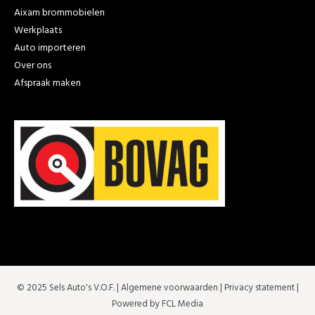
Aixam brommobielen
Werkplaats
Auto importeren
Over ons
Afspraak maken
© 2025 Sels Auto's V.O.F. |
Algemene voorwaarden
|
Privacy statement
|
Powered by FCL Media