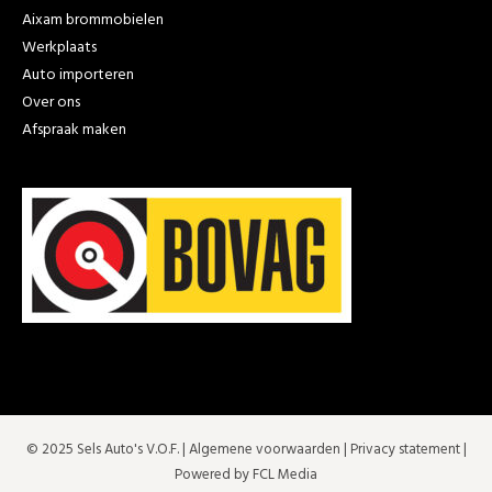
Aixam brommobielen
Werkplaats
Auto importeren
Over ons
Afspraak maken
© 2025 Sels Auto's V.O.F. |
Algemene voorwaarden
|
Privacy statement
|
Powered by FCL Media