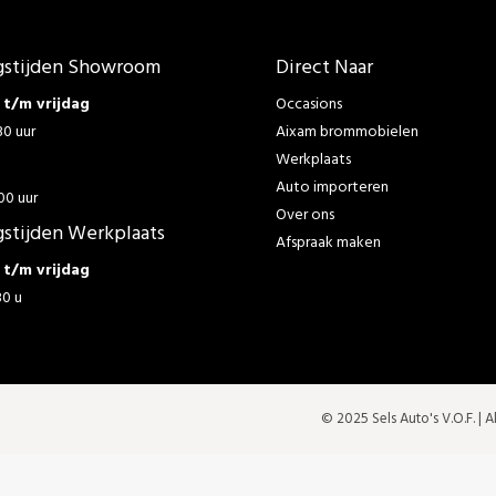
stijden Showroom
Direct Naar
t/m vrijdag
Occasions
30 uur
Aixam brommobielen
Werkplaats
g
Auto importeren
00 uur
Over ons
stijden Werkplaats
Afspraak maken
t/m vrijdag
30 u
© 2025 Sels Auto's V.O.F. |
A