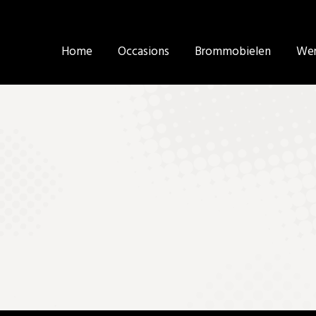
Home
Home
Occasions
Occasions
Brommobielen
Brommobielen
Wer
Wer