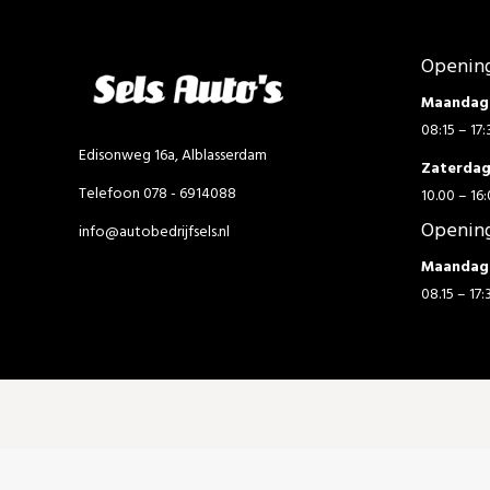
Opening
Maandag 
08:15 – 17:
Edisonweg 16a, Alblasserdam
Zaterda
Telefoon 078 - 6914088
10.00 – 16:
Opening
info@autobedrijfsels.nl
Maandag 
08.15 – 17: