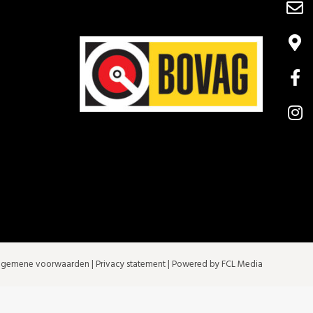
lgemene voorwaarden
|
Privacy statement
| Powered by FCL Media