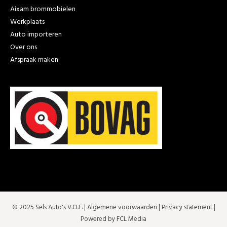
Aixam brommobielen
Werkplaats
Auto importeren
Over ons
Afspraak maken
© 2025 Sels Auto's V.O.F. |
Algemene voorwaarden
|
Privacy statement
|
Powered by FCL Media