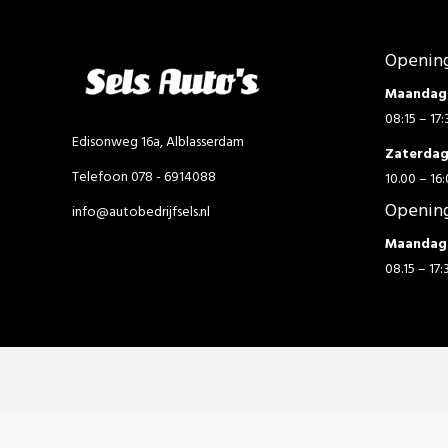
Opening
Maandag 
08:15 – 17:
Edisonweg 16a, Alblasserdam
Zaterda
Telefoon 078 - 6914088
10.00 – 16:
Opening
info@autobedrijfsels.nl
Maandag 
08.15 – 17: