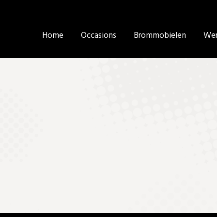
Home
Home
Occasions
Occasions
Brommobielen
Brommobielen
Wer
Wer