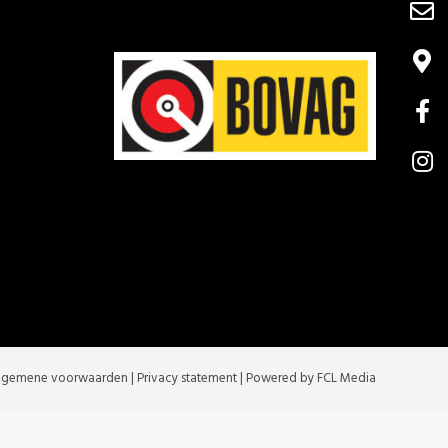
lgemene voorwaarden
|
Privacy statement
| Powered by FCL Media