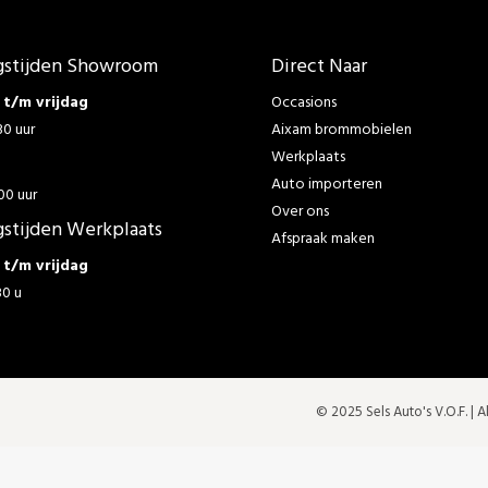
stijden Showroom
Direct Naar
t/m vrijdag
Occasions
30 uur
Aixam brommobielen
Werkplaats
g
Auto importeren
00 uur
Over ons
stijden Werkplaats
Afspraak maken
t/m vrijdag
30 u
© 2025 Sels Auto's V.O.F. |
A