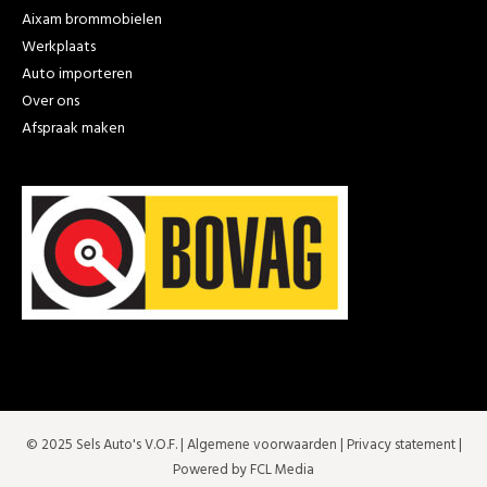
Aixam brommobielen
Werkplaats
Auto importeren
Over ons
Afspraak maken
© 2025 Sels Auto's V.O.F. |
Algemene voorwaarden
|
Privacy statement
|
Powered by FCL Media