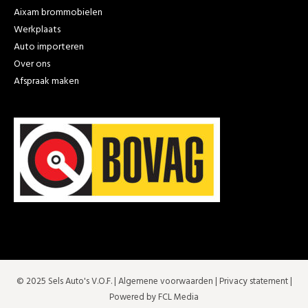
Aixam brommobielen
Werkplaats
Auto importeren
Over ons
Afspraak maken
© 2025 Sels Auto's V.O.F. |
Algemene voorwaarden
|
Privacy statement
|
Powered by FCL Media