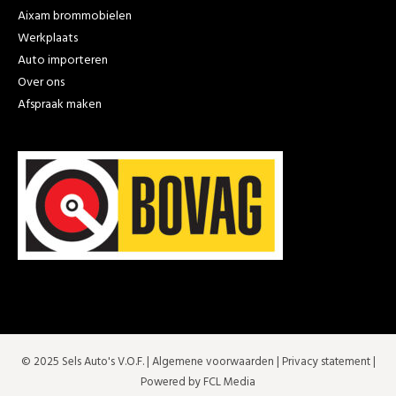
Aixam brommobielen
Werkplaats
Auto importeren
Over ons
Afspraak maken
© 2025 Sels Auto's V.O.F. |
Algemene voorwaarden
|
Privacy statement
|
Powered by FCL Media