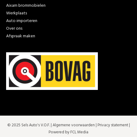
Aixam brommobielen
Werkplaats
Auto importeren
Over ons
Afspraak maken
© 2025 Sels Auto's V.O.F. |
Algemene voorwaarden
|
Privacy statement
|
Powered by FCL Media