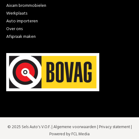
Aixam brommobielen
Werkplaats
Auto importeren
Over ons
Afspraak maken
© 2025 Sels Auto's V.O.F. |
Algemene voorwaarden
|
Privacy statement
|
Powered by FCL Media