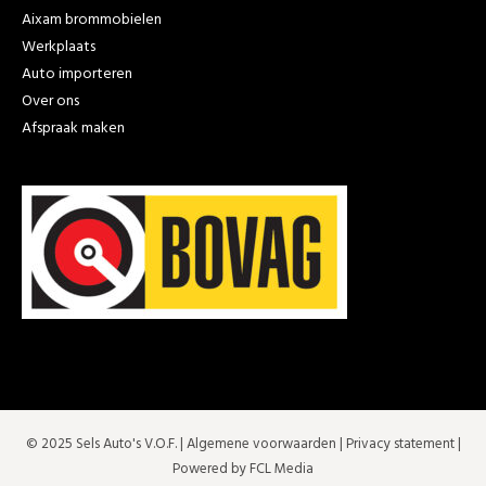
Aixam brommobielen
Werkplaats
Auto importeren
Over ons
Afspraak maken
© 2025 Sels Auto's V.O.F. |
Algemene voorwaarden
|
Privacy statement
|
Powered by FCL Media