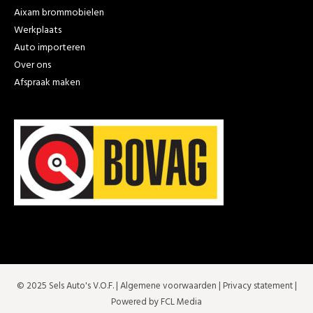
Aixam brommobielen
Werkplaats
Auto importeren
Over ons
Afspraak maken
© 2025 Sels Auto's V.O.F. |
Algemene voorwaarden
|
Privacy statement
|
Powered by FCL Media