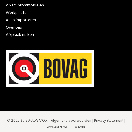
Aixam brommobielen
Werkplaats
Auto importeren
Over ons
Afspraak maken
© 2025 Sels Auto's V.O.F. |
Algemene voorwaarden
|
Privacy statement
|
Powered by FCL Media