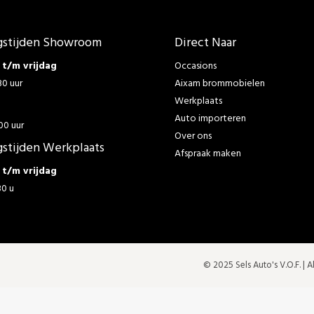
stijden Showroom
Direct Naar
t/m vrijdag
Occasions
30 uur
Aixam brommobielen
Werkplaats
g
Auto importeren
00 uur
Over ons
stijden Werkplaats
Afspraak maken
t/m vrijdag
30 u
© 2025 Sels Auto's V.O.F. |
A