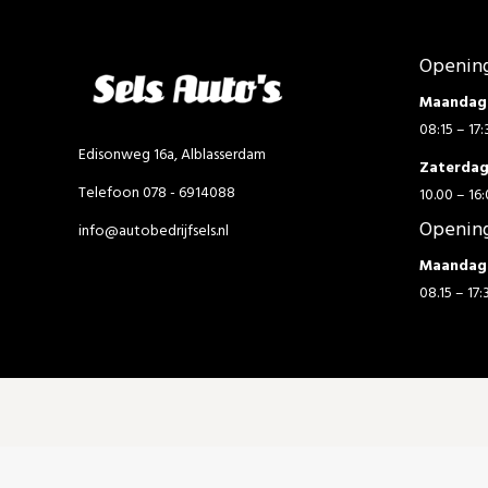
Opening
Maandag 
08:15 – 17:
Edisonweg 16a, Alblasserdam
Zaterda
Telefoon 078 - 6914088
10.00 – 16:
Opening
info@autobedrijfsels.nl
Maandag 
08.15 – 17: