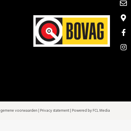
lgemene voorwaarden
|
Privacy statement
| Powered by FCL Media