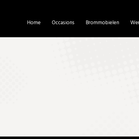
Home
Home
Occasions
Occasions
Brommobielen
Brommobielen
Wer
Wer