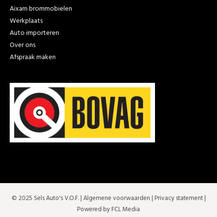
Aixam brommobielen
Werkplaats
Auto importeren
Over ons
Afspraak maken
© 2025 Sels Auto's V.O.F. |
Algemene voorwaarden
|
Privacy statement
|
Powered by FCL Media