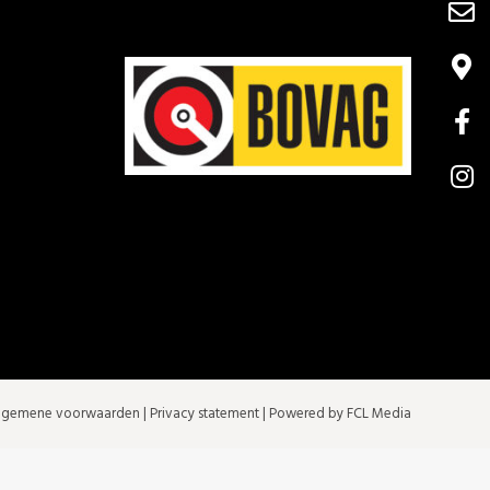
lgemene voorwaarden
|
Privacy statement
| Powered by FCL Media