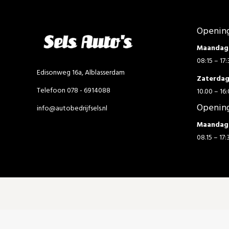
Opening
Maandag 
08:15 – 17:
Edisonweg 16a, Alblasserdam
Zaterda
Telefoon 078 - 6914088
10.00 – 16:
Opening
info@autobedrijfsels.nl
Maandag 
08.15 – 17: