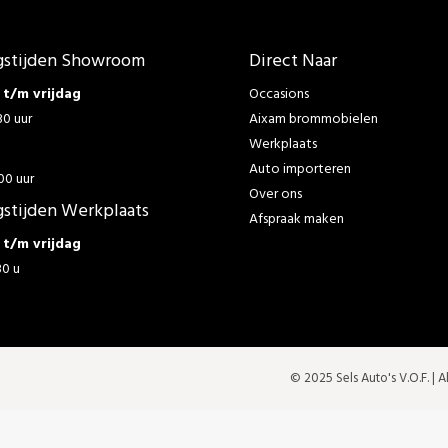
stijden Showroom
Direct Naar
t/m vrijdag
Occasions
30 uur
Aixam brommobielen
Werkplaats
g
Auto importeren
00 uur
Over ons
stijden Werkplaats
Afspraak maken
t/m vrijdag
30 u
© 2025 Sels Auto's V.O.F. |
A