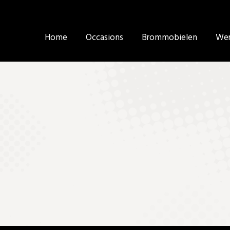
Home
Home
Occasions
Occasions
Brommobielen
Brommobielen
Wer
Wer