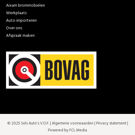
Aixam brommobielen
Werkplaats
Auto importeren
Over ons
Afspraak maken
© 2025 Sels Auto's V.O.F. |
Algemene voorwaarden
|
Privacy statement
|
Powered by FCL Media