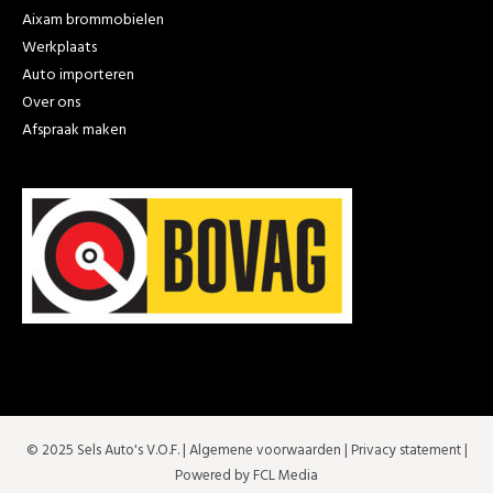
Aixam brommobielen
Werkplaats
Auto importeren
Over ons
Afspraak maken
© 2025 Sels Auto's V.O.F. |
Algemene voorwaarden
|
Privacy statement
|
Powered by FCL Media