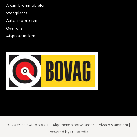
Aixam brommobielen
Werkplaats
Auto importeren
Over ons
Afspraak maken
© 2025 Sels Auto's V.O.F. |
Algemene voorwaarden
|
Privacy statement
|
Powered by FCL Media