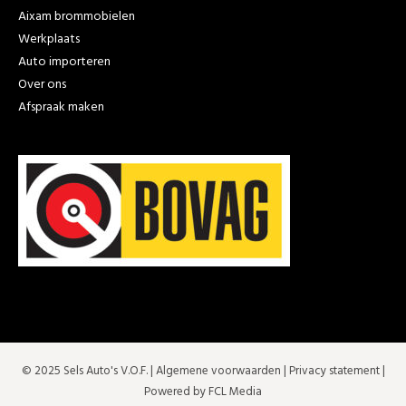
Aixam brommobielen
Werkplaats
Auto importeren
Over ons
Afspraak maken
© 2025 Sels Auto's V.O.F. |
Algemene voorwaarden
|
Privacy statement
|
Powered by FCL Media