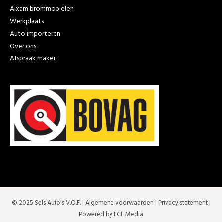
Aixam brommobielen
Werkplaats
Auto importeren
Over ons
Afspraak maken
© 2025 Sels Auto's V.O.F. |
Algemene voorwaarden
|
Privacy statement
|
Powered by FCL Media