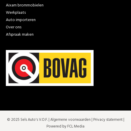
Aixam brommobielen
Werkplaats
Auto importeren
Over ons
Afspraak maken
© 2025 Sels Auto's V.O.F. |
Algemene voorwaarden
|
Privacy statement
|
Powered by FCL Media