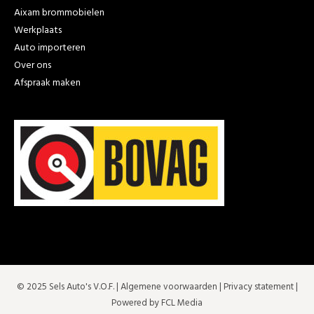
Aixam brommobielen
Werkplaats
Auto importeren
Over ons
Afspraak maken
© 2025 Sels Auto's V.O.F. |
Algemene voorwaarden
|
Privacy statement
|
Powered by FCL Media