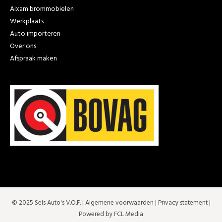
Aixam brommobielen
Werkplaats
Auto importeren
Over ons
Afspraak maken
© 2025 Sels Auto's V.O.F. |
Algemene voorwaarden
|
Privacy statement
|
Powered by FCL Media