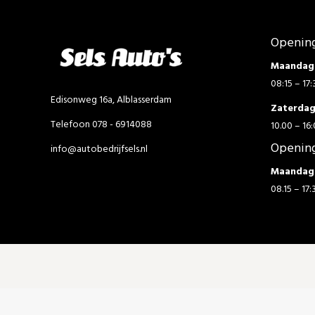
Opening
Maandag 
08:15 – 17:
Edisonweg 16a, Alblasserdam
Zaterda
Telefoon 078 - 6914088
10.00 – 16:
Opening
info@autobedrijfsels.nl
Maandag 
08.15 – 17: