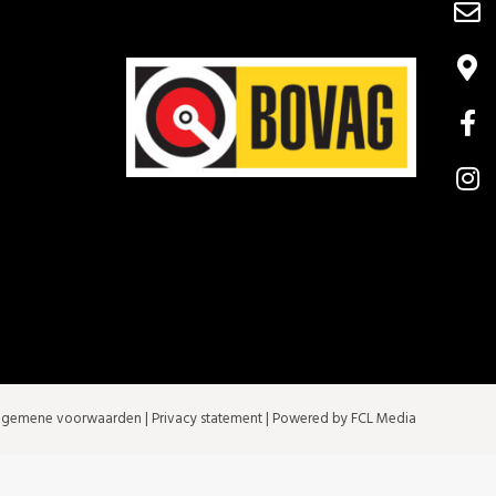
lgemene voorwaarden
|
Privacy statement
| Powered by FCL Media