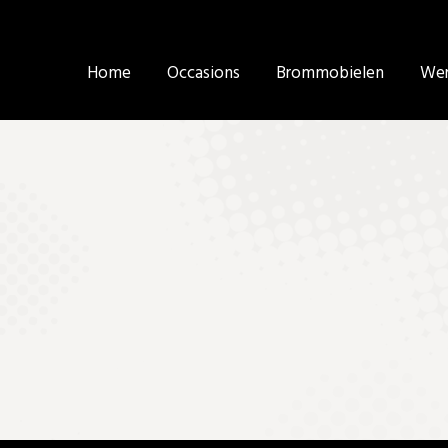
Home
Home
Occasions
Occasions
Brommobielen
Brommobielen
Wer
Wer