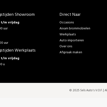
stijden Showroom
Direct Naar
t/m vrijdag
Occasions
30 uur
Aixam brommobielen
Werkplaats
g
Auto importeren
00 uur
Over ons
stijden Werkplaats
Afspraak maken
t/m vrijdag
30 u
© 2025 Sels Auto's V.O.F. |
A